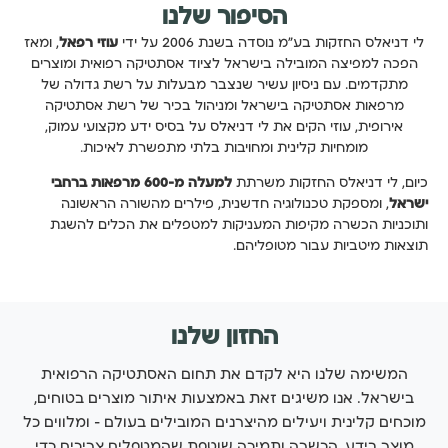
הסיפור שלנו
לי דניאלס החזקות בע"מ נוסדה בשנת 2006 על ידי
עוזי רפאל
, ומאז
הפכה למפיצה המובילה בישראל לציוד אסתטיקה רפואית ומוצרים
מתקדמים. עם ניסיון עשיר שנצבר מבעלות על רשת גדולה של
מרפאות אסתטיקה בישראל ומניהול בכיר של רשת אסתטיקה
אירופית, עוזי הקים את לי דניאלס על בסיס ידע מקצועי עמוק,
מומחיות קלינית ומחויבות בלתי מתפשרת לאיכות.
כיום, לי דניאלס החזקות משרתת
למעלה מ-600 מרפאות ברחבי
ישראל
, ומספקת טכנולוגיה חדשנית, פילרים מהשורה הראשונה
ותוכניות הכשרה מקיפות המעניקות למטפלים את הכלים להשגת
תוצאות מיטביות עבור מטופליהם.
החזון שלנו
המשימה שלנו היא לקדם את תחום האסתטיקה הרפואית
בישראל. אנו משיגים זאת באמצעות איתור מוצרים בטוחים,
מוכחים קלינית ויעילים מהיצרנים המובילים בעולם — ומלווים כל
מוצר בידע, הכשרה ותמיכה שוטפת שהמטפלים צריכים כדי