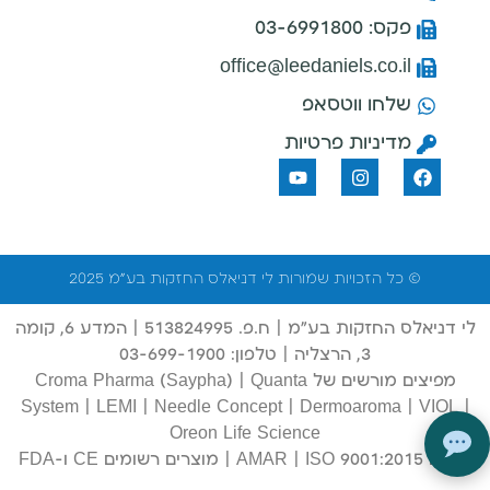
פקס: 03-6991800
office@leedaniels.co.il
שלחו ווטסאפ
מדיניות פרטיות
© כל הזכויות שמורות לי דניאלס החזקות בע"מ 2025
היי, אני עוזר מבוסס AI של 
×
חברת לי דניאלס 
לי דניאלס החזקות בע"מ | ח.פ. 513824995 | המדע 6, קומה
תרצה עזרה או הסבר על משהו? 
3, הרצליה | טלפון: 03-699-1900
אני דיי מועיל!
מפיצים מורשים של Croma Pharma (Saypha) | Quanta
System | LEMI | Needle Concept | Dermoaroma | VIOL |
Oreon Life Science
רישום AMAR | ISO 9001:2015 | מוצרים רשומים CE ו-FDA